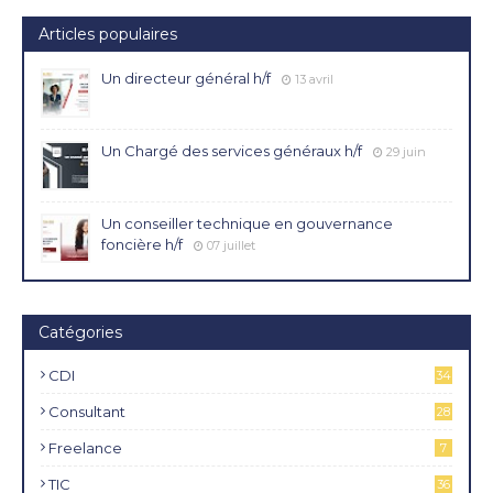
Articles populaires
Un directeur général h/f
13 avril
Un Chargé des services généraux h/f
29 juin
Un conseiller technique en gouvernance
foncière h/f
07 juillet
Catégories
CDI
34
4
Consultant
28
Freelance
7
TIC
36