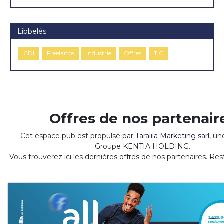
Libbelés
CDI
Freelance
Industrie
Offres
TIC