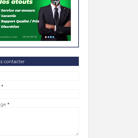
s contacter
l
*
age
*