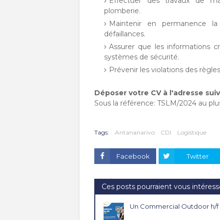
Effectuer des travaux de mai
plomberie.
Maintenir en permanence la 
défaillances.
Assurer que les informations c
systèmes de sécurité.
Prévenir les violations des règl
Déposer votre CV à l'adresse sui
Sous la référence: TSLM/2024 au plus
Tags:
Antananarivo
CDI
Logistique
Facebook
Twitter
Ces posts pourraient vous intéress
Un Commercial Outdoor h/f