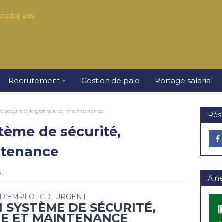
Recrutement
Gestion de paie
Portage salarial
e sécurité, logistique et maintenance
Rés
tème de sécurité,
ntenance
ût
A n
D'EMPLOI-CDI URGENT
 SYSTÈME DE SÉCURITÉ,
UE ET MAINTENANCE