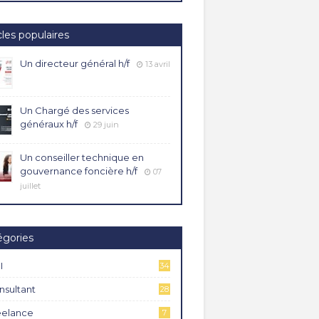
cles populaires
Un directeur général h/f
13 avril
Un Chargé des services
généraux h/f
29 juin
Un conseiller technique en
gouvernance foncière h/f
07
juillet
égories
I
34
4
nsultant
28
eelance
7