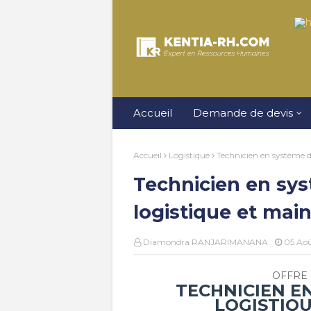
Accueil
Demande de devis
Accueil
Logistique
Technicien en système d
Technicien en sys
logistique et mai
Diamondra RANJARIMANANA
05 Ao
OFFRE 
TECHNICIEN EN
LOGISTIQ