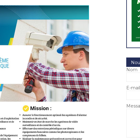
Nou
Nom
E-mai
Mess