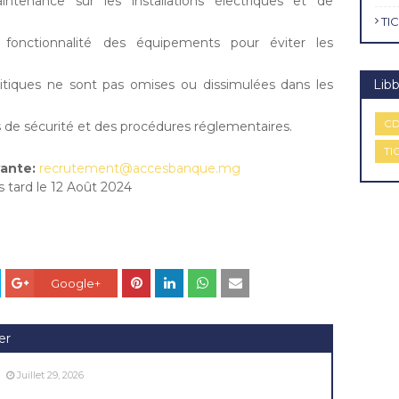
ntenance sur les installations électriques et de
TIC
fonctionnalité des équipements pour éviter les
ritiques ne sont pas omises ou dissimulées dans les
Libb
CD
es de sécurité et des procédures réglementaires.
TI
vante:
recrutement@accesbanque.mg
 tard le 12 Août 2024
Google+
er
Juillet 29, 2026