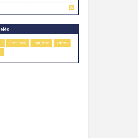
36
elés
I
Freelance
Industrie
Offres
C