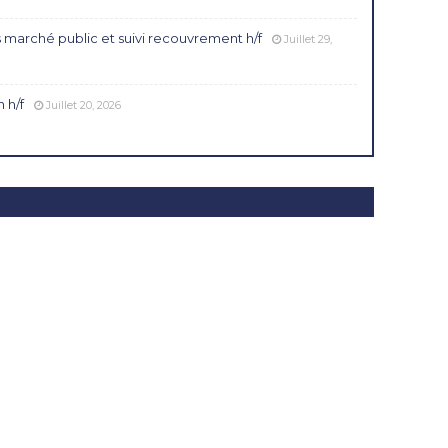
 marché public et suivi recouvrement h/f
Juillet 29,
 h/f
Juillet 20, 2026