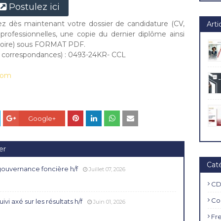
Postulez ici
yez dès maintenant votre dossier de candidature (CV,
Arti
professionnelles, une copie du dernier diplôme ainsi
gatoire) sous FORMAT PDF.
s correspondances) : 0493-24KR- CCL
com
Google+
er
Cat
gouvernance foncière h/f
Juillet 07, 2026
CD
Co
vi axé sur les résultats h/f
Juin 01, 2026
Fr