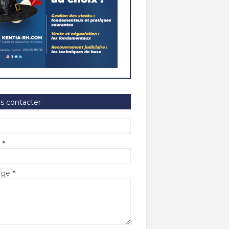
s contacter
l
*
age
*