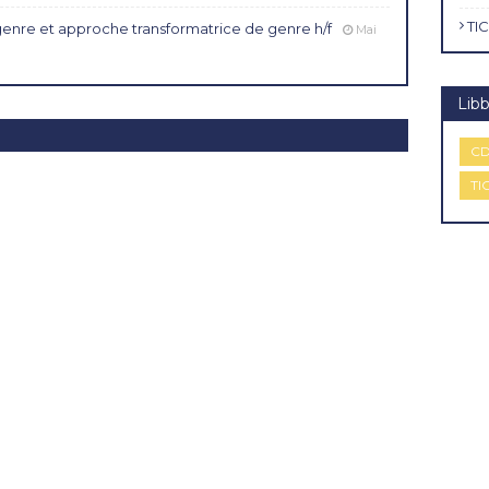
TIC
genre et approche transformatrice de genre h/f
Mai
Libb
CD
TI