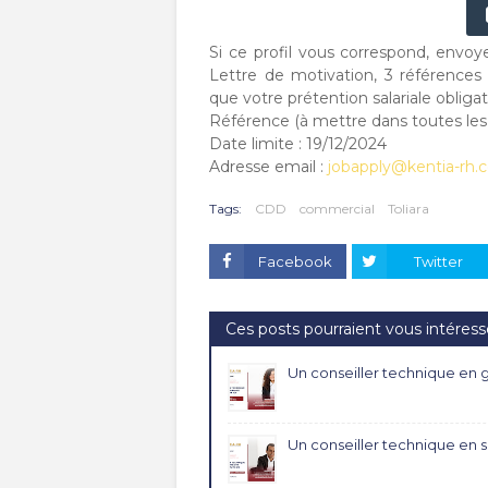
Si ce profil vous correspond, envo
Lettre de motivation, 3 références 
que votre prétention salariale obli
Référence (à mettre dans toutes le
Date limite : 19/12/2024
Adresse email :
jobapply@kentia-rh.
Tags:
CDD
commercial
Toliara
Facebook
Twitter
Ces posts pourraient vous intéress
Un conseiller technique en 
Un conseiller technique en sui