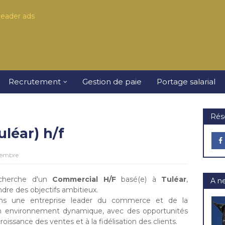
Recrutement
Gestion de paie
Portage salarial
Rés
léar) h/f
vembre
echerche d'un
Commercial H/F
basé(e) à
Tuléar
,
A n
ndre des objectifs ambitieux.
s une entreprise leader du commerce et de la
 un environnement dynamique, avec des opportunités
roissance des ventes et à la fidélisation des clients.