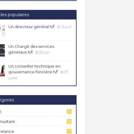
cles populaires
Un directeur général h/f
13 avril
Un Chargé des services
généraux h/f
29 juin
Un conseiller technique en
gouvernance foncière h/f
07
juillet
égories
I
34
4
nsultant
28
eelance
7