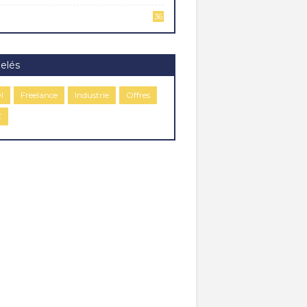
36
elés
I
Freelance
Industrie
Offres
C