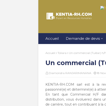
Accueil
Demande de devis
Accueil
Toliara
Un commercial (Tuléar) h/f
Un commercial (Tu
Diamondra RANJARIMANANA
18 No
KENTIA-RH.COM sarl est à la r
passionné(e) et déterminé(e) à attei
En tant que Commercial H/F dan
distribution, vous évoluerez dans
de carrière, tout en contribuant à la c