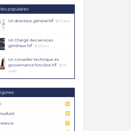
cles populaires
Un directeur général h/f
13 avril
Un Chargé des services
généraux h/f
29 juin
Un conseiller technique en
gouvernance foncière h/f
07
juillet
égories
I
34
4
nsultant
28
eelance
7