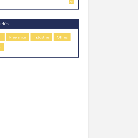
36
elés
I
Freelance
Industrie
Offres
C