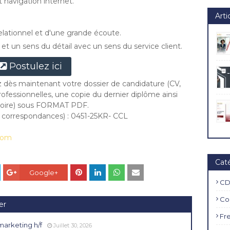
 navigation internet.
Arti
elationnel et d'une grande écoute.
t un sens du détail avec un sens du service client.
Postulez ici
z dès maintenant votre dossier de candidature (CV,
rofessionnelles, une copie du dernier diplôme ainsi
gatoire) sous FORMAT PDF.
s correspondances) : 0451-25KR- CCL
com
Cat
Google+
CD
Co
er
Fr
marketing h/f
Juillet 30, 2026