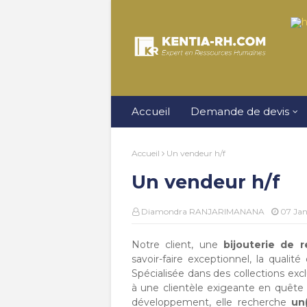
Accueil
Demande de devis
Accueil
Un vendeur h/f
Un vendeur h/f
Diamondra RANJARIMANANA
07 Jan
Notre client, une
bijouterie de 
savoir-faire exceptionnel, la qualit
Spécialisée dans des collections excl
à une clientèle exigeante en quête 
développement, elle recherche
un