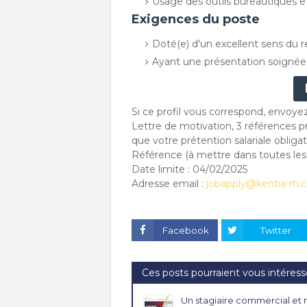
Usage des outils bureautiques et
Exigences du poste
Doté(e) d'un excellent sens du r
Ayant une présentation soignée e
Si ce profil vous correspond, envoye
Lettre de motivation, 3 références p
que votre prétention salariale obli
Référence (à mettre dans toutes le
Date limite : 04/02/2025
Adresse email :
jobapply@kentia-rh.
Facebook
Twitter
Ces posts pourraient vous intéress
Un stagiaire commercial et 