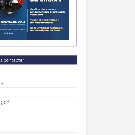
s contacter
l
*
age
*