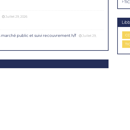
TIC
Juillet 29, 2026
Libb
CD
 marché public et suivi recouvrement h/f
Juillet 29,
TI