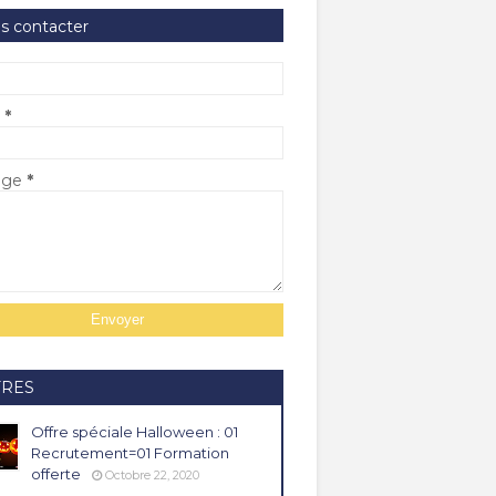
s contacter
l
*
age
*
FRES
Offre spéciale Halloween : 01
Recrutement=01 Formation
offerte
Octobre 22, 2020