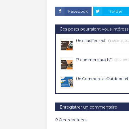
Facebook
Twitter
Ces posts pourraient vous intéress
Un chauffeur h/f
Août 05, 20
17 commerciaux h/f
Juillet 
Un Commercial Outdoor h/f
Enregistrer un commentaire
0 Commentaires