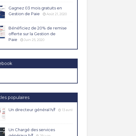
Gagnez 03 mois gratuits en
Gestion de Paie
Août 21, 2020
Bénéficiez de 20% de remise
offerte sur la Gestion de
Paie
Juin 25, 2020
ebook
cles populaires
Un directeur général h/f
13 avril
Un Chargé des services
généraux h/f
29 juin