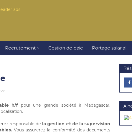
Recrutement
Gestion de paie
Portage salarial
Rés
le
ier
ble h/f
pour une grande société à Madagascar,
A n
ocalisation.
serez responsable de
la gestion et de la supervision
bles.
Vous assurerez la conformité des documents