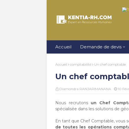
Accueil
Demande de devis
Accueil
comptabilité
Un chef comptable
Un chef comptab
Diamondra RANJARIMANANA
10 Févr
Nous recrutons
un Chef Compta
spécialisée dans les solutions de géol
En tant que Chef Comptable, vous 
de toutes les opérations compta