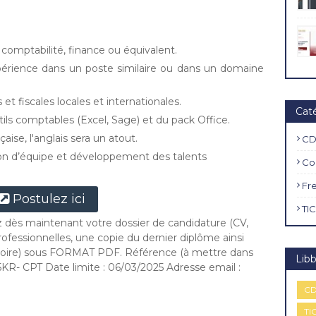
 comptabilité, finance ou équivalent.
érience dans un poste similaire ou dans un domaine
t fiscales locales et internationales.
Cat
utils comptables (Excel, Sage) et du pack Office.
aise, l'anglais sera un atout.
CD
n d’équipe et développement des talents
Co
Fr
Postulez ici
TIC
z dès maintenant votre dossier de candidature (CV,
rofessionnelles, une copie du dernier diplôme ainsi
gatoire) sous FORMAT PDF. Référence (à mettre dans
Libb
5KR- CPT Date limite : 06/03/2025 Adresse email :
CD
TI