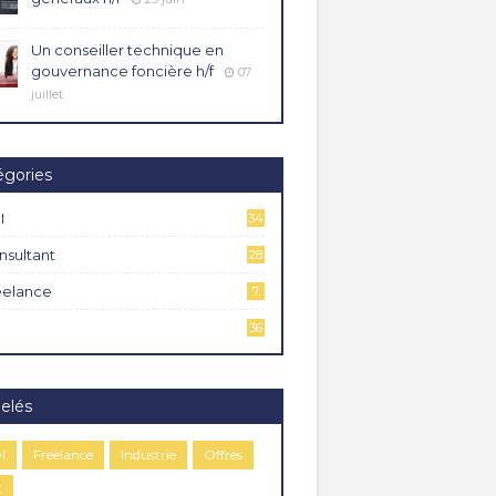
Un conseiller technique en
gouvernance foncière h/f
07
juillet
égories
I
34
4
nsultant
28
eelance
7
36
elés
I
Freelance
Industrie
Offres
C