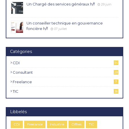
Un Chargé des services généraux h/f
29 juin
Un conseiller technique en gouvernance
foncière h/f
07 juillet
Catégories
CDI
34
4
Consultant
28
Freelance
7
TIC
36
Libbelés
CDI
Freelance
Industrie
Offres
TIC