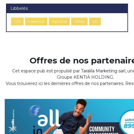
Libbelés
CDI
Freelance
Industrie
Offres
TIC