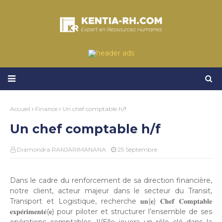
Accueil
Finance
Un chef comptable h/f
Un chef comptable h/f
Diamondra RANJARIMANANA
25 Septembre
Dans le cadre du renforcement de sa direction financière,
notre client, acteur majeur dans le secteur du Transit,
Transport et Logistique, recherche 𝐮𝐧(𝐞) 𝐂𝐡𝐞𝐟 𝐂𝐨𝐦𝐩𝐭𝐚𝐛𝐥𝐞
𝐞𝐱𝐩𝐞́𝐫𝐢𝐦𝐞𝐧𝐭𝐞́(𝐞) pour piloter et structurer l’ensemble de ses