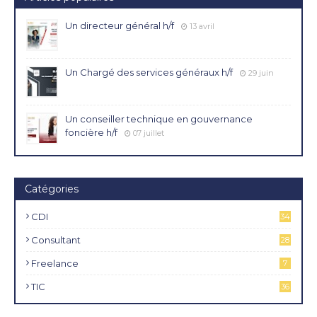
Un directeur général h/f
13 avril
Un Chargé des services généraux h/f
29 juin
Un conseiller technique en gouvernance
foncière h/f
07 juillet
Catégories
CDI
34
4
Consultant
28
Freelance
7
TIC
36