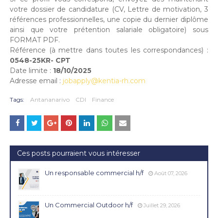
votre dossier de candidature (CV, Lettre de motivation, 3
références professionnelles, une copie du dernier diplôme
ainsi que votre prétention salariale obligatoire) sous
FORMAT PDF.
Référence (à mettre dans toutes les correspondances) :
0548-25KR- CPT
Date limite :
18/10/2025
Adresse email :
jobapply@kentia-rh.com
Tags:
Antananarivo
CDI
Finance
Ces posts pourraient vous intéresser
Un responsable commercial h/f
Août 07, 2026
Un Commercial Outdoor h/f
Juillet 29, 2026