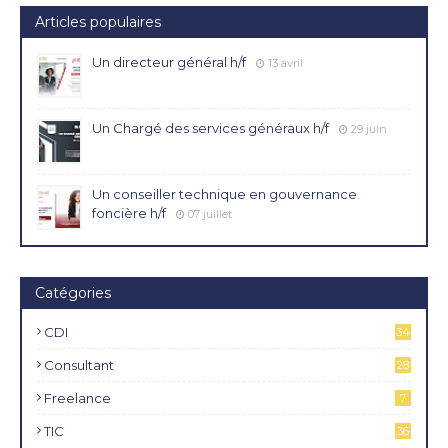
Articles populaires
Un directeur général h/f
13 avril
Un Chargé des services généraux h/f
29 juin
Un conseiller technique en gouvernance
foncière h/f
07 juillet
Catégories
CDI
34
4
Consultant
28
Freelance
7
TIC
36