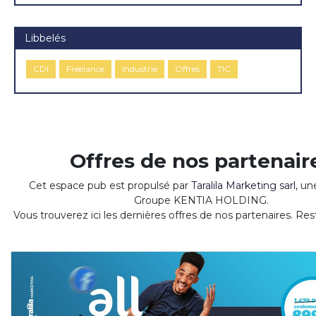
Libbelés
CDI
Freelance
Industrie
Offres
TIC