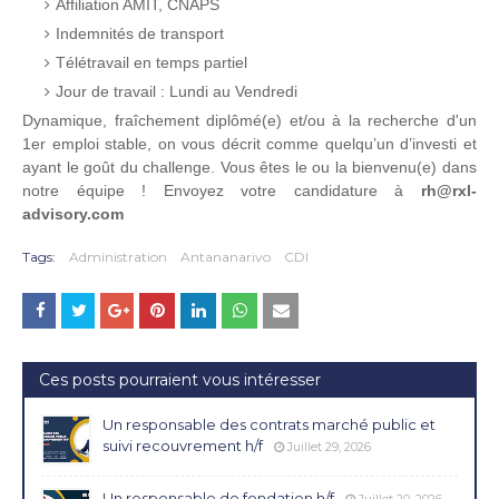
Affiliation AMIT, CNAPS
Indemnités de transport
Télétravail en temps partiel
Jour de travail : Lundi au Vendredi
Dynamique, fraîchement diplômé(e) et/ou à la recherche d'un
1er emploi stable, on vous décrit comme quelqu’un d’investi et
ayant le goût du challenge. Vous êtes le ou la bienvenu(e) dans
notre équipe !
Envoyez votre candidature à
rh@rxl-
advisory.com
Tags:
Administration
Antananarivo
CDI
Ces posts pourraient vous intéresser
Un responsable des contrats marché public et
suivi recouvrement h/f
Juillet 29, 2026
Un responsable de fondation h/f