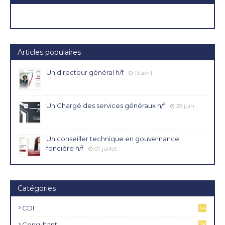
Articles populaires
Un directeur général h/f
13 avril
Un Chargé des services généraux h/f
29 juin
Un conseiller technique en gouvernance
foncière h/f
07 juillet
Catégories
CDI
34
4
Consultant
28