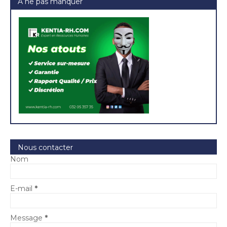
A ne pas manquer
Nous contacter
Nom
E-mail
*
Message
*