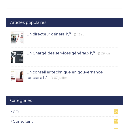
Articles populaires
Un directeur général h/f
13 avril
Un Chargé des services généraux h/f
29 juin
Un conseiller technique en gouvernance
foncière h/f
07 juillet
Catégories
CDI
34
4
Consultant
28