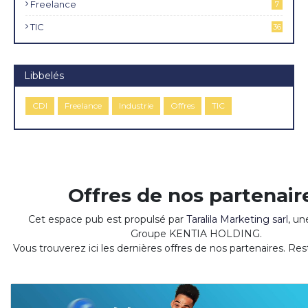
Freelance
7
TIC
36
Libbelés
CDI
Freelance
Industrie
Offres
TIC