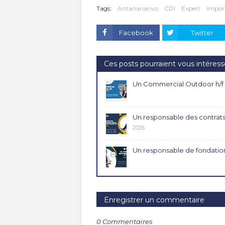
Tags:
Antananarivo
CDI
Expert
Impor
Facebook
Twitter
Ces posts pourraient vous intéress
Un Commercial Outdoor h/f
Un responsable des contrats
2026
Un responsable de fondation
Enregistrer un commentaire
0 Commentaires