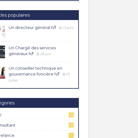
cles populaires
Un directeur général h/f
13 avril
Un Chargé des services
généraux h/f
29 juin
Un conseiller technique en
gouvernance foncière h/f
07
juillet
égories
I
34
4
nsultant
28
eelance
7