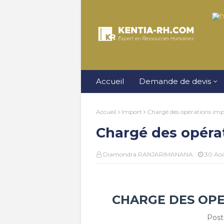
Accueil
Demande de devis
Accueil
Import
Chargé des opérations imp
Chargé des opéra
Diamondra RANJARIMANANA
30 Ao
CHARGE DES OP
Post