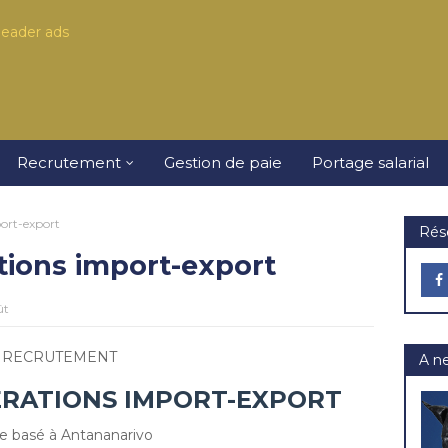
Recrutement
Gestion de paie
Portage salarial
ort-export
Rés
tions import-export
ût
RECRUTEMENT
A n
ERATIONS IMPORT-EXPORT
e basé à Antananarivo