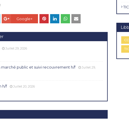
t
TIC
Google+
Libb
er
CD
Juillet 29, 2026
TI
 marché public et suivi recouvrement h/f
Juillet 29,
 h/f
Juillet 20, 2026