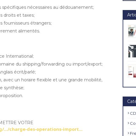
ts spécifiques nécessaires au dédouanement;
Arti
 droits et taxes;
s fournisseurs étrangers;
ièrement alimentés.
 International;
omaine du shipping/forwarding ou import/export;
glais écrit/parlé;
n, avec un horaire flexible et une grande mobilité,
de synthèse;
proposition.
Cat
CD
UMETTRE VOTRE
Co
g/.../charge-des-operations-import...
Fr