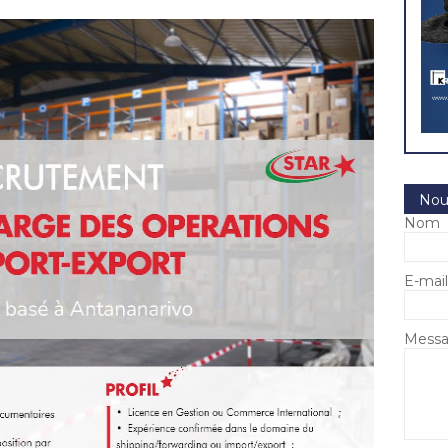
Nou
Nom
E-mai
Mess