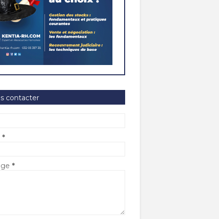
s contacter
l
*
age
*