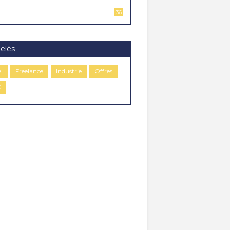
36
elés
I
Freelance
Industrie
Offres
C