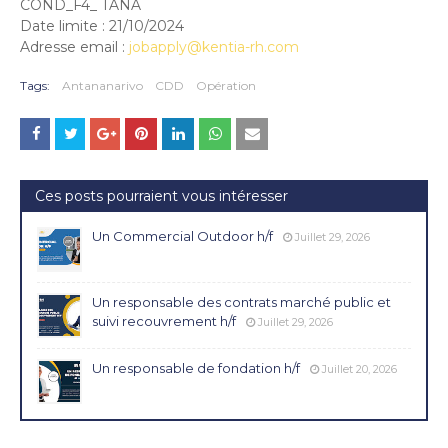
COND_F4_ TANA
Date limite : 21/10/2024
Adresse email :
jobapply@kentia-rh.com
Tags:
Antananarivo
CDD
Opération
Ces posts pourraient vous intéresser
Un Commercial Outdoor h/f
Juillet 29, 2026
Un responsable des contrats marché public et
suivi recouvrement h/f
Juillet 29, 2026
Un responsable de fondation h/f
Juillet 20, 2026