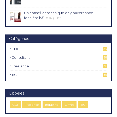
Un conseiller technique en gouvernance
foncière h/f
07 juillet
Catégories
CDI
34
4
Consultant
28
Freelance
7
TIC
36
Libbelés
CDI
Freelance
Industrie
Offres
TIC