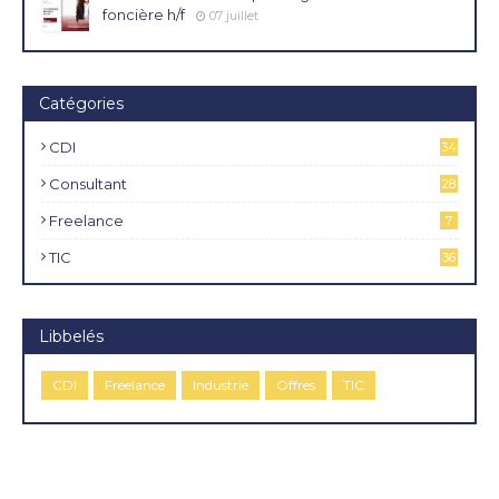
foncière h/f
07 juillet
Catégories
CDI
34
4
Consultant
28
Freelance
7
TIC
36
Libbelés
CDI
Freelance
Industrie
Offres
TIC