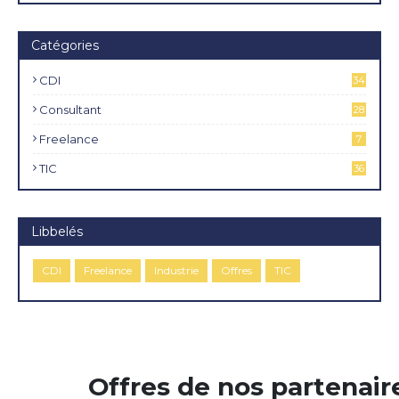
Catégories
CDI
34
4
Consultant
28
Freelance
7
TIC
36
Libbelés
CDI
Freelance
Industrie
Offres
TIC