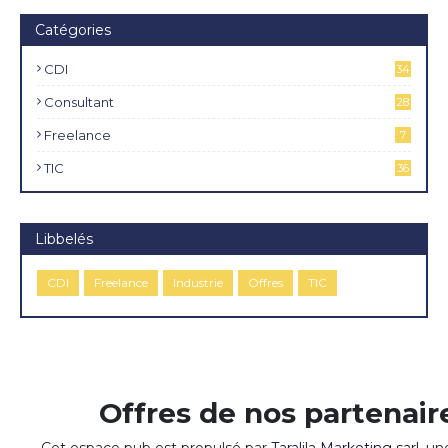
Catégories
CDI
34
4
Consultant
28
Freelance
7
TIC
36
Libbelés
CDI
Freelance
Industrie
Offres
TIC