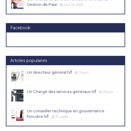
Gestion de Paie
Juin 25, 2020
Facebook
Articles populaires
Un directeur général h/f
13 avril
Un Chargé des services généraux h/f
29 juin
Un conseiller technique en gouvernance
foncière h/f
07 juillet