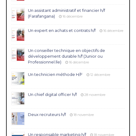
Un assistant administratif et financier h/f
(Farafangana)
16 décembre
Un expert en achats et contrats h/f
16 décembre
Un conseiller technique en objectifs de
développement durable h/f (Junior ou
Professionnel.lle)
16 décembre
Un technicien méthode H/F
12 décembre
Un chief digital officer h/f
28 novembre
Deux recruteurs h/f
18 novembre
Un responsable marketing h/f
18 novembre