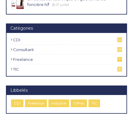
foncière h/f
07 juillet
Catégories
CDI
34
4
Consultant
28
Freelance
7
TIC
36
Libbelés
CDI
Freelance
Industrie
Offres
TIC