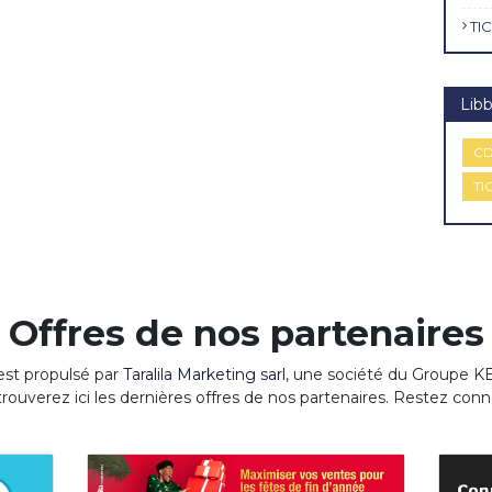
TIC
Libb
CD
TI