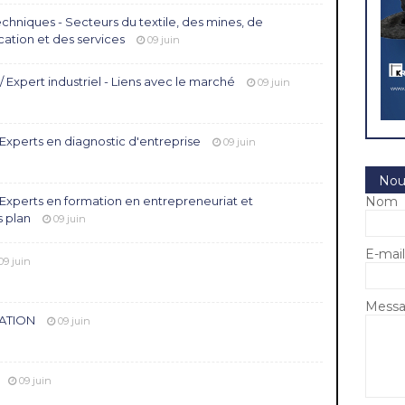
chniques - Secteurs du textile, des mines, de
ication et des services
09 juin
 Expert industriel - Liens avec le marché
09 juin
Experts en diagnostic d'entreprise
09 juin
Nou
 Experts en formation en entrepreneuriat et
Nom
 plan
09 juin
E-mai
09 juin
Mess
ATION
09 juin
09 juin