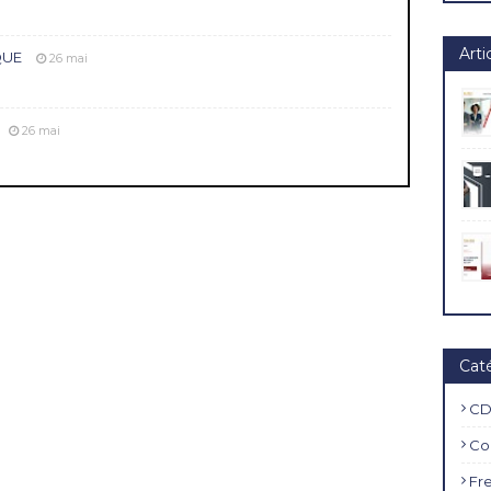
Arti
QUE
26 mai
26 mai
Cat
CD
Co
Fr