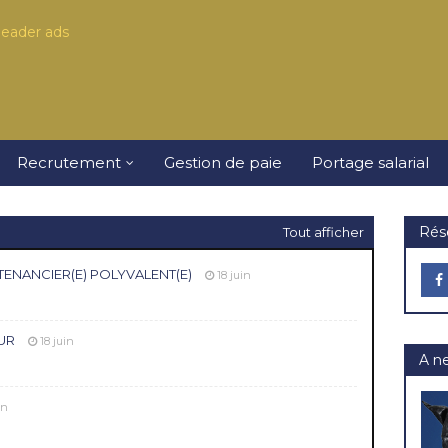
Recrutement
Gestion de paie
Portage salarial
Rés
Tout afficher
NTENANCIER(E) POLYVALENT(E)
18 juin
EUR
18 juin
A n
in