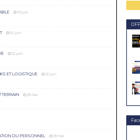
TABLE
03 juin
OF
T
02 juin
IE
02 juin
KS ET LOGISTIQUE
02 juin
 TERRAIN
28 mai
Fac
RATION DU PERSONNEL
28 mai