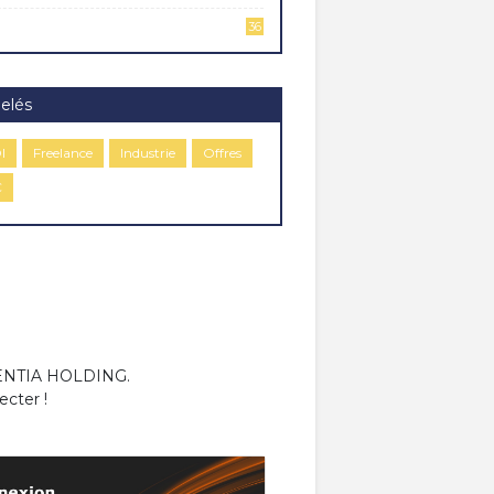
36
elés
I
Freelance
Industrie
Offres
C