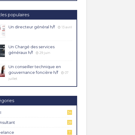
cles populaires
Un directeur général h/f
13 avril
Un Chargé des services
généraux h/f
29 juin
Un conseiller technique en
gouvernance foncière h/f
07
juillet
égories
I
34
4
nsultant
28
eelance
7