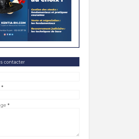
s contacter
l
*
age
*